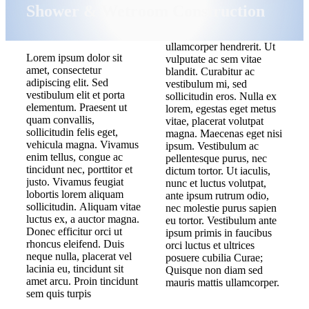
Shower & Wetroom Construction
ullamcorper hendrerit. Ut
Lorem ipsum dolor sit
vulputate ac sem vitae
amet, consectetur
blandit. Curabitur ac
adipiscing elit. Sed
vestibulum mi, sed
vestibulum elit et porta
sollicitudin eros. Nulla ex
elementum. Praesent ut
lorem, egestas eget metus
quam convallis,
vitae, placerat volutpat
sollicitudin felis eget,
magna. Maecenas eget nisi
vehicula magna. Vivamus
ipsum. Vestibulum ac
enim tellus, congue ac
pellentesque purus, nec
tincidunt nec, porttitor et
dictum tortor. Ut iaculis,
justo. Vivamus feugiat
nunc et luctus volutpat,
lobortis lorem aliquam
ante ipsum rutrum odio,
sollicitudin. Aliquam vitae
nec molestie purus sapien
luctus ex, a auctor magna.
eu tortor. Vestibulum ante
Donec efficitur orci ut
ipsum primis in faucibus
rhoncus eleifend. Duis
orci luctus et ultrices
neque nulla, placerat vel
posuere cubilia Curae;
lacinia eu, tincidunt sit
Quisque non diam sed
amet arcu. Proin tincidunt
mauris mattis ullamcorper.
sem quis turpis